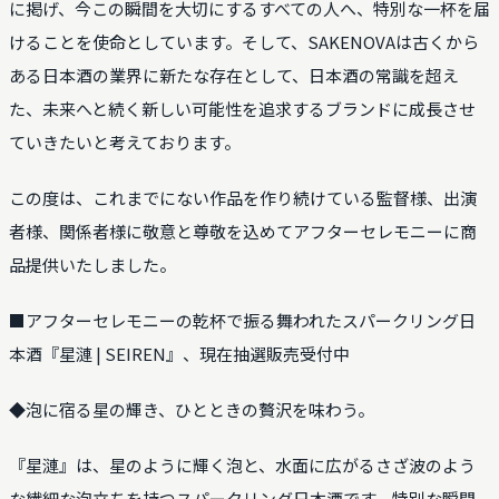
に掲げ、今この瞬間を大切にするすべての人へ、特別な一杯を届
けることを使命としています。そして、SAKENOVAは古くから
ある日本酒の業界に新たな存在として、日本酒の常識を超え
た、未来へと続く新しい可能性を追求するブランドに成長させ
ていきたいと考えております。
この度は、これまでにない作品を作り続けている監督様、出演
者様、関係者様に敬意と尊敬を込めてアフターセレモニーに商
品提供いたしました。
■アフターセレモニーの乾杯で振る舞われたスパークリング日
本酒『星漣 | SEIREN』、現在抽選販売受付中
◆泡に宿る星の輝き、ひとときの贅沢を味わう。
『星漣』は、星のように輝く泡と、水面に広がるさざ波のよう
な繊細な泡立ちを持つスパークリング日本酒です。特別な瞬間